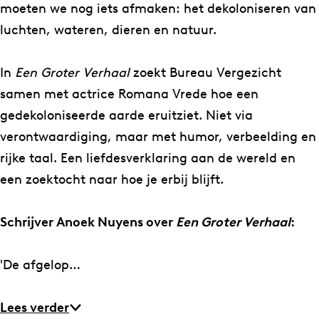
h
a
moeten we nog iets afmaken: het dekoloniseren van
e
t
luchten, wateren, dieren en natuur.
a
e
t
r
In
Een Groter Verhaal
zoekt Bureau Vergezicht
e
R
samen met actrice Romana Vrede hoe een
r
o
gedekoloniseerde aarde eruitziet. Niet via
R
t
verontwaardiging, maar met humor, verbeelding en
o
t
rijke taal. Een liefdesverklaring aan de wereld en
t
e
een zoektocht naar hoe je erbij blijft.
t
r
e
d
Schrijver Anoek Nuyens over
Een Groter Verhaal
:
r
a
d
m
'De afgelop…
a
–
m
E
Lees verder