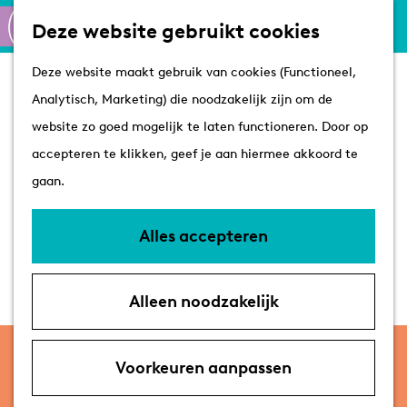
Culinair
K
Z
Deze website gebruikt cookies
Routes
a
o
M
G
Winkelen
Deze website maakt gebruik van cookies (Functioneel,
a
e
e
a
Analytisch, Marketing) die noodzakelijk zijn om de
r
k
n
n
Plan je bezoek
website zo goed mogelijk te laten functioneren. Door op
t
e
u
a
Tips
accepteren te klikken, geef je aan hiermee akkoord te
n
a
VVV's
gaan.
r
Overnachten
d
Arrangementen
Alles accepteren
e
Met de hond
h
Bereikbaarheid &
Alleen noodzakelijk
o
parkeren
m
vrijdag 4 december
e
Voorkeuren aanpassen
Bureau Vergezicht & Theater
p
Rotterdam – Een groter verhaal