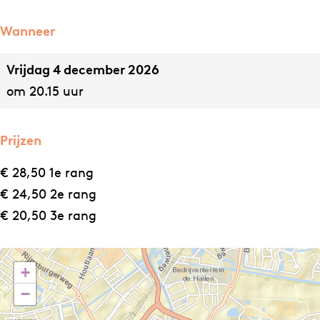
–
e
E
n
Wanneer
e
g
Vrijdag 4 december 2026
n
r
om 20.15 uur
g
o
r
t
o
e
Prijzen
t
r
€ 28,50 1e rang
e
v
€ 24,50 2e rang
r
e
€ 20,50 3e rang
v
r
e
h
r
a
+
h
a
−
a
l