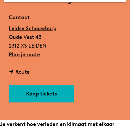
a
g
Contact
e
Leidse Schouwburg
Oude Vest 43
2312 XS LEIDEN
n
Plan je route
a
n
a
Route
a
r
a
B
Koop tickets
r
u
B
r
u
e
r
a
Je verkent hoe verleden en klimaat met elkaar