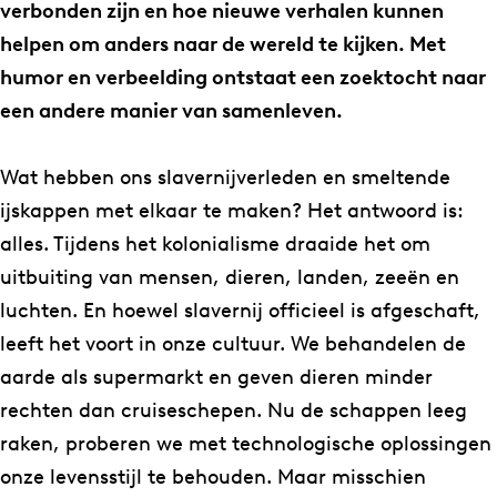
e
u
verbonden zijn en hoe nieuwe verhalen kunnen
a
V
helpen om anders naar de wereld te kijken. Met
u
e
humor en verbeelding ontstaat een zoektocht naar
V
r
een andere manier van samenleven.
e
g
r
e
Wat hebben ons slavernijverleden en smeltende
g
z
ijskappen met elkaar te maken? Het antwoord is:
e
i
alles. Tijdens het kolonialisme draaide het om
z
c
uitbuiting van mensen, dieren, landen, zeeën en
i
h
luchten. En hoewel slavernij officieel is afgeschaft,
c
t
leeft het voort in onze cultuur. We behandelen de
h
&
aarde als supermarkt en geven dieren minder
t
T
rechten dan cruiseschepen. Nu de schappen leeg
&
h
raken, proberen we met technologische oplossingen
T
e
onze levensstijl te behouden. Maar misschien