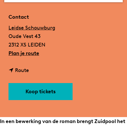
a
g
Contact
e
Leidse Schouwburg
Oude Vest 43
2312 XS LEIDEN
n
Plan je route
a
n
a
Route
a
r
a
B
Koop tickets
r
e
B
l
e
e
l
e
In een bewerking van de roman brengt Zuidpool het