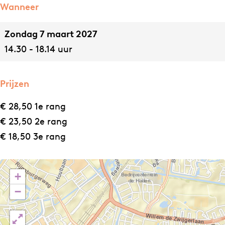
e
Wanneer
s
Zondag 7 maart 2027
14.30 - 18.14 uur
Prijzen
€ 28,50 1e rang
€ 23,50 2e rang
€ 18,50 3e rang
+
−