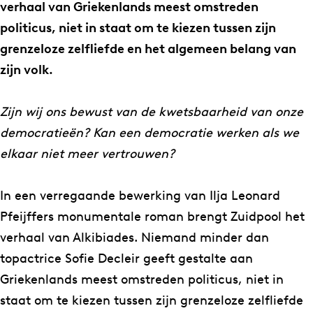
e
f
verhaal van Griekenlands meest omstreden
e
’
politicus, niet in staat om te kiezen tussen zijn
f
t
grenzeloze zelfliefde en het algemeen belang van
’
O
zijn volk.
t
v
O
e
Zijn wij ons bewust van de kwetsbaarheid van onze
v
r
democratieën? Kan een democratie werken als we
e
d
elkaar niet meer vertrouwen?
r
a
d
g
In een verregaande bewerking van Ilja Leonard
a
:
Pfeijffers monumentale roman brengt Zuidpool het
g
Z
verhaal van Alkibiades. Niemand minder dan
:
u
topactrice Sofie Decleir geeft gestalte aan
Z
i
Griekenlands meest omstreden politicus, niet in
u
d
staat om te kiezen tussen zijn grenzeloze zelfliefde