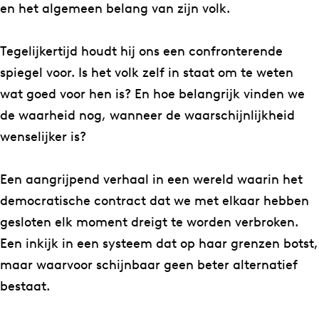
i
p
en het algemeen belang van zijn volk.
d
o
p
o
Tegelijkertijd houdt hij ons een confronterende
o
l
spiegel voor. Is het volk zelf in staat om te weten
o
–
wat goed voor hen is? En hoe belangrijk vinden we
l
A
de waarheid nog, wanneer de waarschijnlijkheid
–
l
wenselijker is?
A
k
l
i
Een aangrijpend verhaal in een wereld waarin het
k
b
democratische contract dat we met elkaar hebben
i
i
gesloten elk moment dreigt te worden verbroken.
b
a
Een inkijk in een systeem dat op haar grenzen botst,
i
d
maar waarvoor schijnbaar geen beter alternatief
a
e
bestaat.
d
s