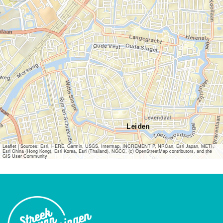
Leaflet
|
Sources: Esri, HERE, Garmin, USGS, Intermap, INCREMENT P, NRCan, Esri Japan, METI,
Esri China (Hong Kong), Esri Korea, Esri (Thailand), NGCC, (c) OpenStreetMap contributors, and the
GIS User Community