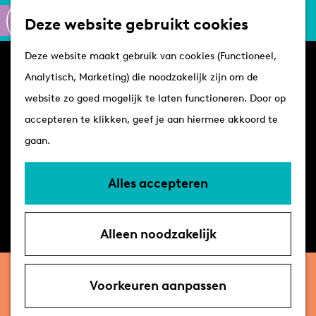
Culinair
K
Z
Deze website gebruikt cookies
Routes
a
o
M
G
Winkelen
Deze website maakt gebruik van cookies (Functioneel,
a
e
e
a
Analytisch, Marketing) die noodzakelijk zijn om de
r
k
n
n
Plan je bezoek
website zo goed mogelijk te laten functioneren. Door op
t
e
u
a
Tips
accepteren te klikken, geef je aan hiermee akkoord te
n
a
VVV's
gaan.
r
Overnachten
d
Arrangementen
Alles accepteren
e
Met de hond
h
Bereikbaarheid &
Alleen noodzakelijk
o
parkeren
m
zondag 7 maart 2027
e
Voorkeuren aanpassen
Beleef ’t Overdag: Zuidpool –
p
Alkibiades