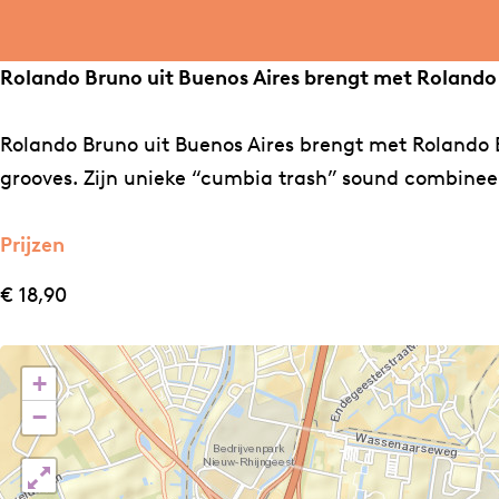
o
o
a
l
l
n
a
a
d
Rolando Bruno uit Buenos Aires brengt met Rolando
n
n
o
d
d
B
Rolando Bruno uit Buenos Aires brengt met Rolando 
o
o
r
grooves. Zijn unieke “cumbia trash” sound combinee
B
B
u
r
r
n
Prijzen
u
u
o
€ 18,90
n
n
&
o
o
E
&
&
l
+
E
E
G
−
l
l
r
G
G
u