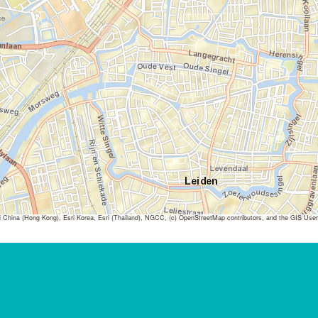
ina (Hong Kong), Esri Korea, Esri (Thailand), NGCC, (c) OpenStreetMap contributors, and the GIS Us