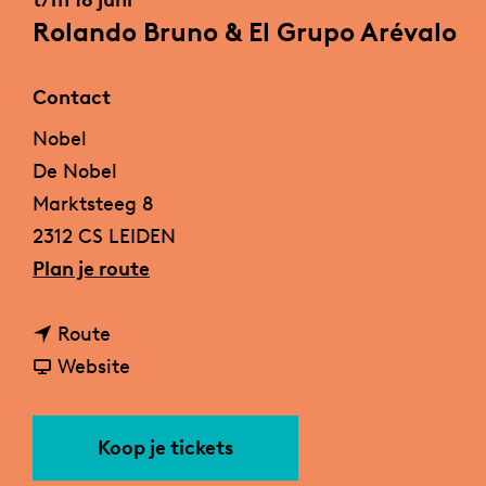
t/m 18 juni
a
Rolando Bruno & El Grupo Arévalo
g
e
Contact
Nobel
De Nobel
Marktsteeg 8
2312 CS LEIDEN
n
Plan je route
a
n
a
Route
a
v
r
Website
a
a
R
r
n
o
Koop je tickets
R
R
l