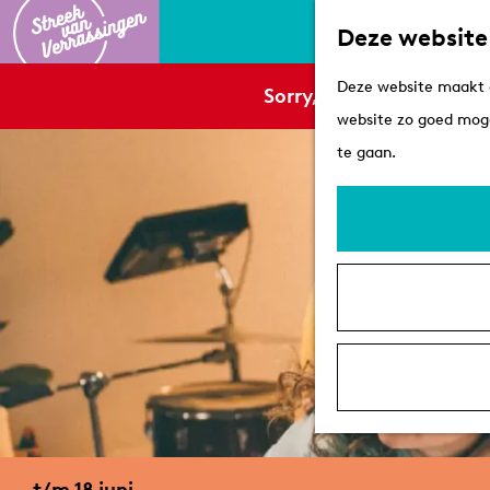
Deze website
G
Deze website maakt g
Sorry, deze activiteit is
a
website zo goed moge
n
te gaan.
a
a
r
d
e
h
o
m
e
p