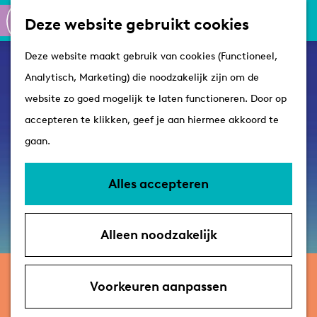
Culinair
K
Z
Deze website gebruikt cookies
Routes
a
o
M
G
Winkelen
Deze website maakt gebruik van cookies (Functioneel,
a
e
e
a
Analytisch, Marketing) die noodzakelijk zijn om de
r
k
n
n
Plan je bezoek
website zo goed mogelijk te laten functioneren. Door op
t
e
u
a
Tips
accepteren te klikken, geef je aan hiermee akkoord te
n
a
VVV's
gaan.
r
Overnachten
d
Arrangementen
Alles accepteren
e
Met de hond
h
Bereikbaarheid &
Alleen noodzakelijk
o
parkeren
m
t/m 1 november
e
Voorkeuren aanpassen
Galleria - twaalf
p
tentoonstellingen in één