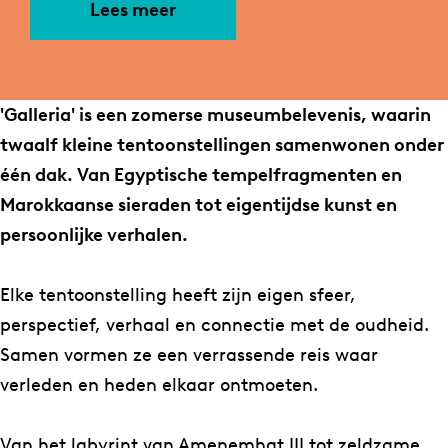
c
s
r
l
l
a
r
Lees meer
e
t
i
e
l
l
i
b
a
a
r
e
l
a
o
g
-
i
r
e
-
'Galleria' is een zomerse museumbelevenis, waarin
o
r
t
a
i
r
t
twaalf kleine tentoonstellingen samenwonen onder
k
a
w
-
a
i
w
één dak. Van Egyptische tempelfragmenten en
G
m
a
t
-
a
a
Marokkaanse sieraden tot eigentijdse kunst en
a
G
a
w
t
-
a
persoonlijke verhalen.
l
a
l
a
w
t
l
l
l
f
a
a
w
f
Elke tentoonstelling heeft zijn eigen sfeer,
e
l
t
l
a
a
t
perspectief, verhaal en connectie met de oudheid.
r
e
e
f
l
a
e
Samen vormen ze een verrassende reis waar
i
r
n
t
f
l
n
verleden en heden elkaar ontmoeten.
a
i
t
e
t
f
t
-
a
o
n
e
t
o
Van het labyrint van Amenemhat III tot zeldzame