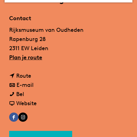
a
g
Contact
e
Rijksmuseum van Oudheden
Rapenburg 28
2311 EW Leiden
n
Plan je route
a
n
a
Route
a
n
r
E-mail
G
a
a
G
Bel
a
r
a
v
a
Website
l
G
r
a
l
F
I
l
a
G
n
l
a
n
e
l
a
G
e