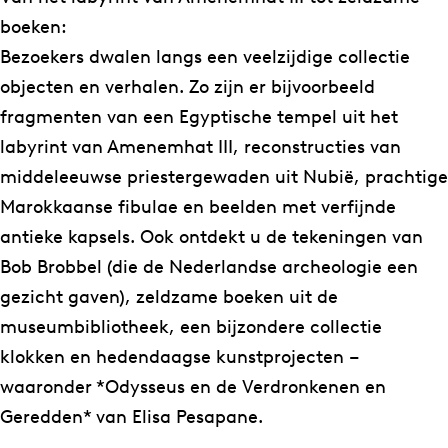
t
-
o
t
n
e
o
boeken:
w
t
n
o
t
n
n
Bezoekers dwalen langs een veelzijdige collectie
a
w
s
o
o
t
s
objecten en verhalen. Zo zijn er bijvoorbeeld
a
a
t
n
o
o
t
fragmenten van een Egyptische tempel uit het
l
a
e
s
n
o
e
labyrint van Amenemhat III, reconstructies van
f
l
l
t
s
n
l
middeleeuwse priestergewaden uit Nubië, prachtige
t
f
l
e
t
s
l
Marokkaanse fibulae en beelden met verfijnde
e
t
i
l
e
t
i
antieke kapsels. Ook ontdekt u de tekeningen van
n
e
n
l
l
e
n
Bob Brobbel (die de Nederlandse archeologie een
t
n
g
i
l
l
g
gezicht gaven), zeldzame boeken uit de
o
t
e
n
i
l
e
museumbibliotheek, een bijzondere collectie
o
o
n
g
n
i
n
klokken en hedendaagse kunstprojecten –
n
o
i
e
g
n
i
waaronder *Odysseus en de Verdronkenen en
s
n
n
n
e
g
n
Geredden* van Elisa Pesapane.
t
s
é
i
n
e
é