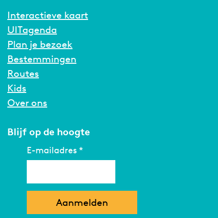
g
Interactieve kaart
e
n
UITagenda
i
Plan je bezoek
n
é
Bestemmingen
é
n
Routes
Kids
Over ons
Blijf op de hoogte
E-mailadres
*