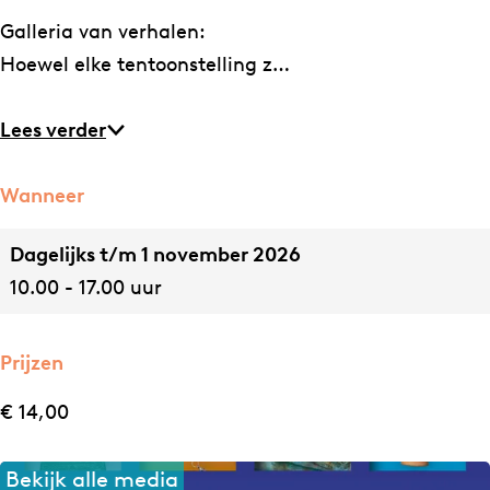
e
t
é
n
i
n
é
Galleria van verhalen:
l
e
n
é
n
i
n
Hoewel elke tentoonstelling z…
l
l
é
é
n
i
l
n
é
é
Lees verder
n
i
n
é
g
n
n
Wanneer
e
g
n
e
Dagelijks t/m 1 november 2026
i
n
10.00 - 17.00 uur
n
i
é
n
Prijzen
é
é
n
é
€ 14,00
n
Bekijk alle media