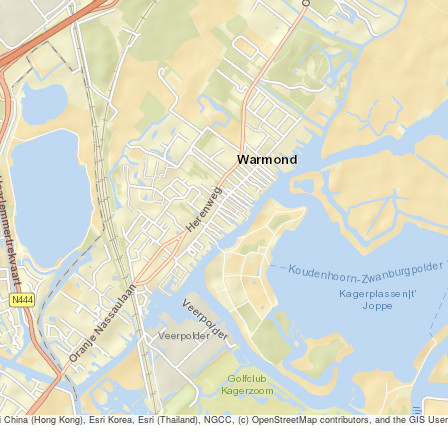
ina (Hong Kong), Esri Korea, Esri (Thailand), NGCC, (c) OpenStreetMap contributors, and the GIS Us