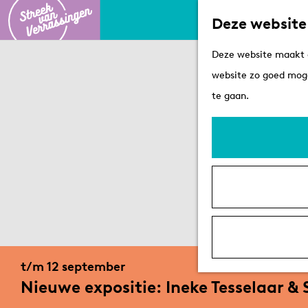
Deze website
G
Deze website maakt g
a
website zo goed moge
n
te gaan.
a
a
r
d
e
h
o
m
t/m 12 september
e
Nieuwe expositie: Ineke Tesselaar &
p