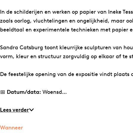
e
e
x
e
e
p
In de schilderijen en werken op papier van Ineke Tes
x
x
o
zoals oorlog, vluchtelingen en ongelijkheid, maar o
p
p
s
beeldtaal en experimentele technieken met papier en
o
o
i
s
s
t
Sandra Catsburg toont kleurrijke sculpturen van hout
i
i
i
vorm, kleur en structuur zorgvuldig op elkaar af te
t
t
e
i
i
:
De feestelijke opening van de expositie vindt plaats
e
e
I
:
:
n
📅
Datum/data:
Woensd…
I
I
e
n
n
k
Lees verder
e
e
e
k
k
T
Wanneer