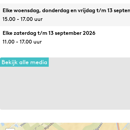
e
e
e
Elke woensdag, donderdag en vrijdag t/m 13 sept
T
T
s
15.00 - 17.00 uur
e
e
s
s
s
e
Elke zaterdag t/m 13 september 2026
s
s
l
11.00 - 17.00 uur
e
e
a
l
l
a
Bekijk alle media
a
a
r
a
a
&
r
r
S
&
&
a
S
S
n
a
a
d
n
n
r
d
d
a