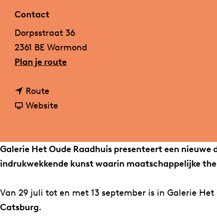
a
Contact
g
Dorpsstraat 36
e
2361 BE Warmond
n
Plan je route
a
n
a
Route
a
v
r
Website
a
a
N
r
n
i
N
N
e
Galerie Het Oude Raadhuis presenteert een nieuwe d
i
i
u
indrukwekkende kunst waarin maatschappelijke the
e
e
w
u
u
e
Van 29 juli tot en met 13 september is in Galerie 
w
w
e
Catsburg
.