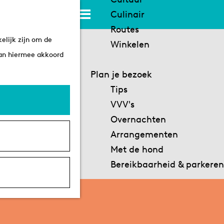
K
Z
Culinair
a
o
M
Routes
elijk zijn om de
a
e
e
Winkelen
aan hiermee akkoord
r
k
n
t
e
u
Plan je bezoek
n
Tips
VVV's
Overnachten
Arrangementen
Met de hond
Bereikbaarheid & parkeren