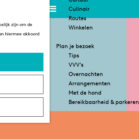
K
Z
Culinair
a
o
M
Routes
elijk zijn om de
a
e
e
Winkelen
aan hiermee akkoord
r
k
n
t
e
u
Plan je bezoek
n
Tips
VVV's
Overnachten
Arrangementen
Met de hond
Bereikbaarheid & parkeren