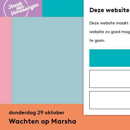
Deze website
G
Deze website maakt g
a
website zo goed moge
n
te gaan.
a
a
r
d
e
h
o
m
donderdag 29 oktober
e
Wachten op Marsha
p