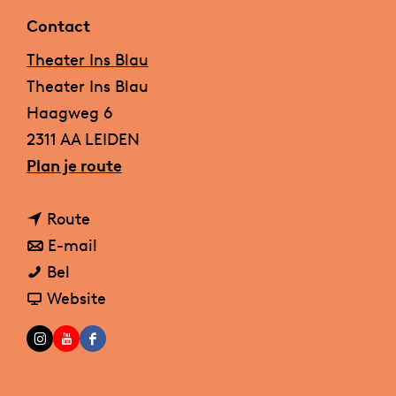
a
Contact
g
Theater Ins Blau
e
Theater Ins Blau
Haagweg 6
2311 AA LEIDEN
n
Plan je route
a
n
a
Route
a
n
r
E-mail
W
a
a
W
Bel
a
r
a
v
a
Website
c
W
r
a
c
I
Y
F
h
a
W
n
h
n
o
a
t
c
a
W
t