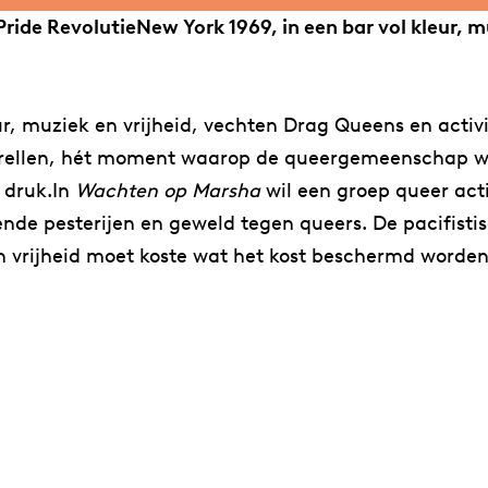
de RevolutieNew York 1969, in een bar vol kleur, mu
eur, muziek en vrijheid, vechten Drag Queens en activ
l-rellen, hét moment waarop de queergemeenschap wer
r druk.In
Wachten op Marsha
wil een groep queer acti
e pesterijen en geweld tegen queers. De pacifistis
n vrijheid moet koste wat het kost beschermd worden