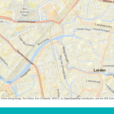
ina (Hong Kong), Esri Korea, Esri (Thailand), NGCC, (c) OpenStreetMap contributors, and the GIS Us