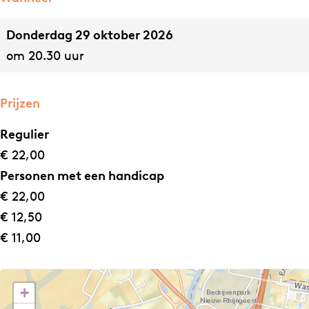
n
B
s
s
l
B
Donderdag 29 oktober 2026
B
a
l
om 20.30 uur
l
u
a
a
u
Prijzen
u
Regulier
€ 22,00
Personen met een handicap
€ 22,00
€ 12,50
€ 11,00
+