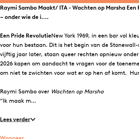
s
u
c
e
h
c
a
e
Raymi Sambo Maakt/ ITA - Wachten op Marsha Een Pri
t
t
e
n
t
h
c
n
– onder wie de i....
a
u
b
o
e
t
h
o
g
b
o
p
n
e
t
p
Een Pride Revolutie
New York 1969, in een bar vol kl
r
e
o
M
o
n
e
M
voor hun bestaan. Dit is het begin van de Stonewal
a
T
k
a
p
o
n
a
vijftig jaar later, staan queer rechten opnieuw onde
m
h
T
r
M
p
o
r
2026 kapen om aandacht te vragen voor de toenemend
T
e
h
s
a
M
p
s
om niet te zwichten voor wat er op hen af komt. Hu
h
a
e
h
r
a
M
h
e
t
a
a
s
r
a
a
Raymi Sambo over
Wachten op Marsha
a
e
t
h
s
r
“Ik maak m…
t
r
e
a
h
s
e
I
r
a
h
Lees verder
r
n
I
a
I
s
n
Wanneer