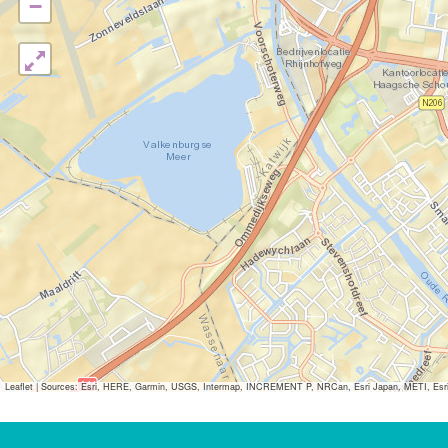
−
Leaflet
|
Sources: Esri, HERE, Garmin, USGS, Intermap, INCREMENT P, NRCan, Esri Japan, METI, Esri Ch