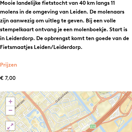
1
1
M
Mooie landelijke fietstocht van 40 km langs 11
1
1
o
molens in de omgeving van Leiden. De molenaars
M
M
l
zijn aanwezig om uitleg te geven. Bij een volle
o
o
e
stempelkaart ontvang je een molenboekje. Start is
l
l
n
in Leiderdorp. De opbrengst komt ten goede van de
e
e
f
Fietsmaatjes Leiden/Leiderdorp.
n
n
i
f
f
e
Prijzen
i
i
t
€ 7,00
e
e
s
t
t
t
s
s
o
+
t
t
c
−
o
o
h
c
c
t