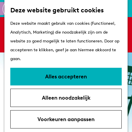
Culinair
K
Z
Deze website gebruikt cookies
Routes
a
o
M
G
Winkelen
Deze website maakt gebruik van cookies (Functioneel,
a
e
e
Sorry, deze activiteit is niet meer beschikbaar.
a
Analytisch, Marketing) die noodzakelijk zijn om de
r
k
n
Bekijk het
actuele aanbod
voor de beschikbare
n
Plan je bezoek
website zo goed mogelijk te laten functioneren. Door op
t
e
u
opties.
a
Tips
accepteren te klikken, geef je aan hiermee akkoord te
n
a
VVV's
gaan.
r
Overnachten
d
Arrangementen
Alles accepteren
e
Met de hond
h
Bereikbaarheid &
Alleen noodzakelijk
o
parkeren
m
e
Voorkeuren aanpassen
p