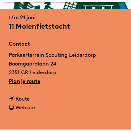
a
g
t/m 21 juni
e
11 Molenfietstocht
Contact
Parkeerterrein Scouting Leiderdorp
Boomgaardlaan 24
2351 CR Leiderdorp
n
Plan je route
a
n
a
Route
a
v
r
Website
a
a
1
r
n
1