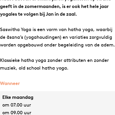
t
e
k
t
m
a
g
t
geeft in de zomermaanden, is er ook het hele jaar
a
b
e
J
e
m
a
J
yogales te volgen bij Jan in de zaal.
g
o
d
a
t
e
m
a
r
o
i
n
J
t
e
n
Saswitha Yoga is een vorm van hatha yoga, waarbij
a
k
n
:
a
J
t
:
de āsana’s (yoga­houdingen) en variaties zorgvuldig
m
Y
Y
Z
n
a
J
Z
worden opgebouwd onder begeleiding van de adem.
Y
o
o
a
:
n
a
a
o
g
g
a
Z
:
n
a
Klassieke hatha yoga zonder attributen en zonder
g
a
a
l
a
Z
:
l
muziek, old school hatha yoga.
a
m
m
l
a
a
Z
l
m
e
e
e
l
a
a
e
Wanneer
e
t
t
s
l
l
a
s
t
J
J
s
e
l
l
s
Elke maandag
J
a
a
e
s
e
l
e
om 07.00 uur
a
n
n
n
s
s
e
n
om 09.00 uur