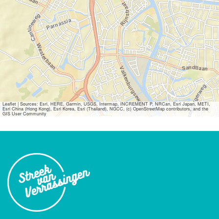
Leaflet
|
Sources: Esri, HERE, Garmin, USGS, Intermap, INCREMENT P, NRCan, Esri Japan, METI,
Esri China (Hong Kong), Esri Korea, Esri (Thailand), NGCC, (c) OpenStreetMap contributors, and the
GIS User Community