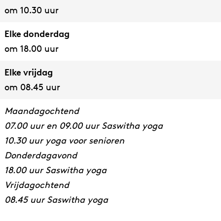
n
:
:
e
s
s
om 10.30 uur
:
Z
Z
n
e
s
Elke donderdag
Z
a
a
n
e
om 18.00 uur
a
a
a
n
a
l
l
Elke vrijdag
l
l
l
om 08.45 uur
l
e
e
e
s
s
Maandagochtend
s
s
s
07.00 uur en 09.00 uur Saswitha yoga
s
e
e
10.30 uur yoga voor senioren
e
n
n
Donderdagavond
n
18.00 uur Saswitha yoga
Vrijdagochtend
08.45 uur Saswitha yoga