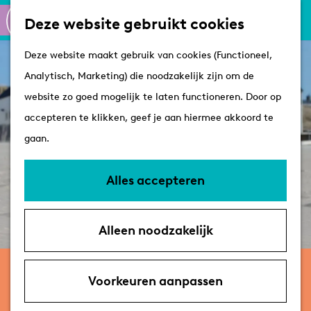
Culinair
K
Z
Deze website gebruikt cookies
Routes
a
o
M
G
Winkelen
Deze website maakt gebruik van cookies (Functioneel,
a
e
e
a
Analytisch, Marketing) die noodzakelijk zijn om de
r
k
n
n
Plan je bezoek
website zo goed mogelijk te laten functioneren. Door op
t
e
u
a
Tips
accepteren te klikken, geef je aan hiermee akkoord te
n
a
VVV's
gaan.
r
Overnachten
d
Arrangementen
Alles accepteren
e
Met de hond
h
Bereikbaarheid &
Alleen noodzakelijk
o
parkeren
m
wekelijks
e
Voorkeuren aanpassen
Yoga met Jan: Zaallessen
p