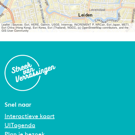
Leaflet
|
Sources: Esri, HERE, Garmin, USGS, Intermap, INCREMENT P, NRCan, Esri Japan, METI,
Esri China (Hong Kong), Esri Korea, Esri (Thailand), NGCC, (c) OpenStreetMap contributors, and the
GIS User Community
Snel naar
Interactieve kaart
UITagenda
Plan je bezoek