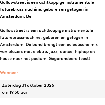
l
l
w
Gallowstreet is een achtkoppige instrumentale
o
o
s
futurebrassmachine, geboren en getogen in
w
w
t
Amsterdam. De
s
s
r
t
t
e
Gallowstreet is een achtkoppige instrumentale
r
r
e
futurebrassmachine, geboren en getogen in
e
e
t
Amsterdam. De band brengt een eclectische mix
e
e
van blazers met elektro, jazz, dance, hiphop en
t
t
house naar het podium. Gegarandeerd feest!
Wanneer
Zaterdag 31 oktober 2026
om 19.30 uur