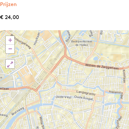
Prijzen
€ 24,00
+
−