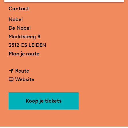
a
Contact
g
Nobel
e
De Nobel
Marktsteeg 8
2312 CS LEIDEN
n
Plan je route
a
n
a
Route
a
v
r
Website
a
a
G
r
n
a
Koop je tickets
G
G
l
a
a
l
l
l
o