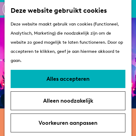
Culinair
K
Z
Deze website gebruikt cookies
Routes
a
o
M
G
Winkelen
Deze website maakt gebruik van cookies (Functioneel,
a
e
e
a
Analytisch, Marketing) die noodzakelijk zijn om de
r
k
n
n
Plan je bezoek
website zo goed mogelijk te laten functioneren. Door op
t
e
u
a
Tips
accepteren te klikken, geef je aan hiermee akkoord te
n
a
VVV's
gaan.
r
Overnachten
d
Arrangementen
Alles accepteren
e
Met de hond
h
Bereikbaarheid &
Alleen noodzakelijk
o
parkeren
m
zaterdag 31 oktober
e
Voorkeuren aanpassen
Gallowstreet
p