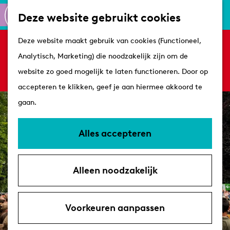
Culinair
K
Z
Deze website gebruikt cookies
Routes
a
o
M
G
Winkelen
Deze website maakt gebruik van cookies (Functioneel,
a
e
e
Sorry, deze activiteit is niet meer beschikbaar.
a
Analytisch, Marketing) die noodzakelijk zijn om de
r
k
n
Bekijk het
actuele aanbod
voor de beschikbare
n
Plan je bezoek
website zo goed mogelijk te laten functioneren. Door op
t
e
u
opties.
a
Tips
accepteren te klikken, geef je aan hiermee akkoord te
n
a
VVV's
gaan.
r
Overnachten
d
Arrangementen
Alles accepteren
e
Met de hond
h
Bereikbaarheid &
Alleen noodzakelijk
o
parkeren
m
e
Voorkeuren aanpassen
p