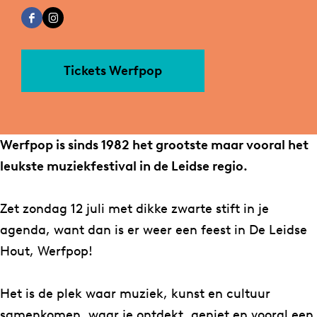
r
a
a
e
F
I
W
r
n
r
a
n
e
W
W
f
c
s
r
e
e
p
Tickets Werfpop
e
t
f
r
r
o
b
a
p
f
f
p
o
g
o
p
p
Werfpop is sinds 1982 het grootste maar vooral het
o
r
p
o
o
leukste muziekfestival in de Leidse regio.
k
a
p
p
L
m
Zet zondag 12 juli met dikke zwarte stift in je
e
L
agenda, want dan is er weer een feest in De Leidse
i
e
Hout, Werfpop!
d
i
s
d
Het is de plek waar muziek, kunst en cultuur
e
s
samenkomen, waar je ontdekt, geniet en vooral een