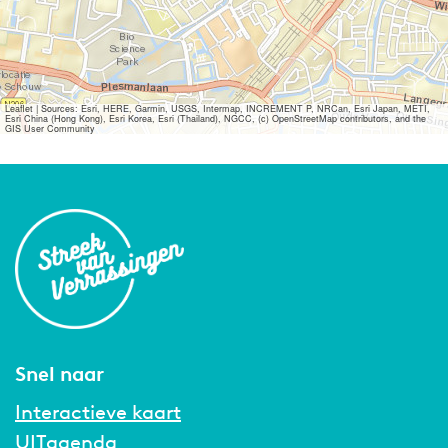
Leaflet
|
Sources: Esri, HERE, Garmin, USGS, Intermap, INCREMENT P, NRCan, Esri Japan, METI,
Esri China (Hong Kong), Esri Korea, Esri (Thailand), NGCC, (c) OpenStreetMap contributors, and the
GIS User Community
Snel naar
Interactieve kaart
UITagenda