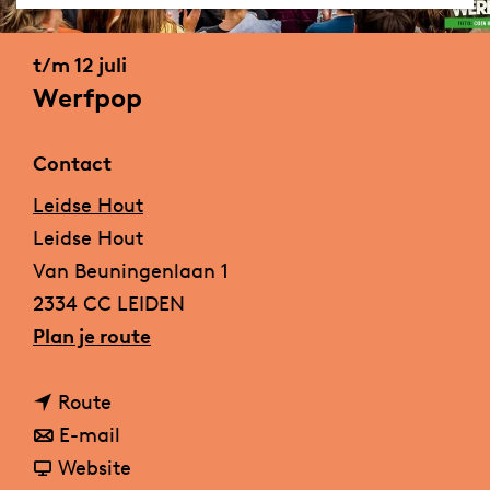
a
g
t/m 12 juli
e
Werfpop
Contact
Leidse Hout
Leidse Hout
Van Beuningenlaan 1
2334 CC LEIDEN
n
Plan je route
a
n
a
Route
a
n
r
E-mail
a
a
v
W
Website