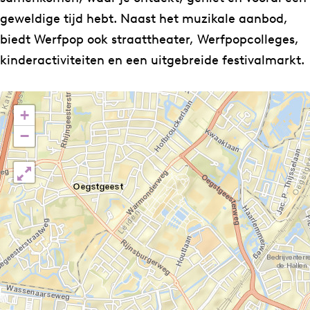
H
e
geweldige tijd hebt. Naast het muzikale aanbod,
o
H
biedt Werfpop ook straattheater, Werfpopcolleges,
u
o
kinderactiviteiten en een uitgebreide festivalmarkt.
t
u
t
+
−