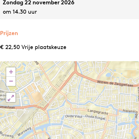
Zondag 22 november 2026
O
A
om 14.30 uur
Y
A
A
L
A
Prijzen
L
€ 22,50 Vrije plaatskeuze
+
−