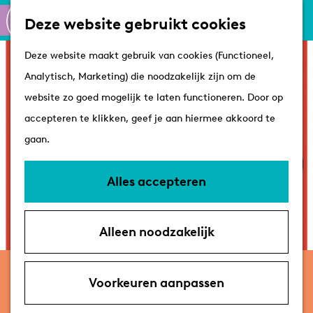
Culinair
K
Z
Deze website gebruikt cookies
Routes
a
o
M
G
Winkelen
Deze website maakt gebruik van cookies (Functioneel,
a
e
e
a
Analytisch, Marketing) die noodzakelijk zijn om de
r
k
n
n
Plan je bezoek
website zo goed mogelijk te laten functioneren. Door op
t
e
u
a
Tips
accepteren te klikken, geef je aan hiermee akkoord te
n
a
VVV's
gaan.
r
Overnachten
d
Arrangementen
Alles accepteren
e
Met de hond
h
Bereikbaarheid &
Alleen noodzakelijk
o
parkeren
m
zondag 22 november
e
Voorkeuren aanpassen
Beleef ’t Overdag: Loes Luca –
p
QUARTET ROYAAL