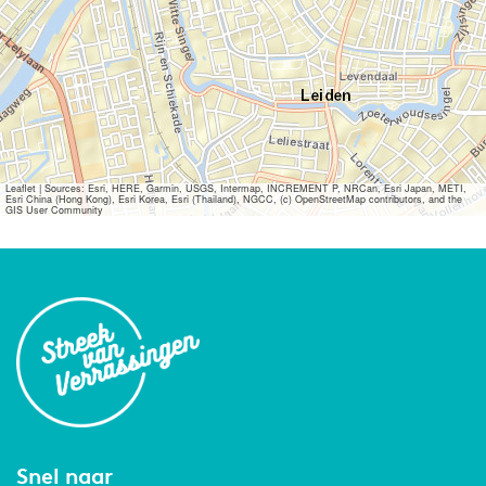
Leaflet
|
Sources: Esri, HERE, Garmin, USGS, Intermap, INCREMENT P, NRCan, Esri Japan, METI,
Esri China (Hong Kong), Esri Korea, Esri (Thailand), NGCC, (c) OpenStreetMap contributors, and the
GIS User Community
Snel naar