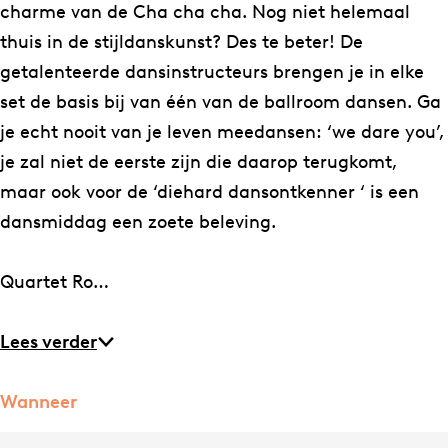
e
L
charme van de Cha cha cha. Nog niet helemaal
s
u
thuis in de stijldanskunst? Des te beter! De
L
c
getalenteerde dansinstructeurs brengen je in elke
u
a
set de basis bij van één van de ballroom dansen. Ga
c
–
je echt nooit van je leven meedansen: ‘we dare you’,
a
Q
je zal niet de eerste zijn die daarop terugkomt,
–
U
maar ook voor de ‘diehard dansontkenner ‘ is een
Q
A
dansmiddag een zoete beleving.
U
R
A
T
Quartet Ro…
R
E
T
T
Lees verder
E
R
T
O
Wanneer
R
Y