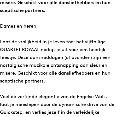
e
f
misère. Geschikt voor alle dansliefhebbers en hun
e
’
sceptische partners.
f
t
’
O
Dames en heren,
t
v
O
e
Laat de vrolijkheid in je leven toe: het vijftallige
v
r
QUARTET ROYAAL nodigt je uit voor een heerlijk
e
d
feestje. Deze dansmiddagen (of avonden) zijn een
r
a
nostalgische muzikale ontsnapping aan sleur en
d
g
misère. Geschikt voor alle dansliefhebbers en hun
a
:
sceptische partners.
g
L
:
o
Voel de verfijnde elegantie van de Engelse Wals,
L
e
laat je meeslepen door de dynamische drive van de
o
s
Quickstep, en verlies jezelf in de verleidelijke