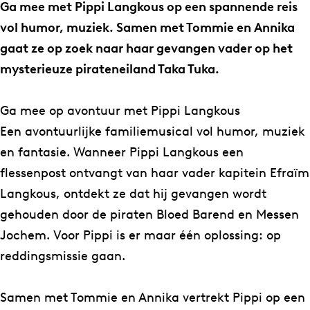
p
i
Ga mee met Pippi Langkous op een spannende reis
p
e
vol humor, muziek. Samen met Tommie en Annika
i
n
gaat ze op zoek naar haar gevangen vader op het
e
d
mysterieuze pirateneiland Taka Tuka.
n
e
d
P
Ga mee op avontuur met Pippi Langkous
e
i
Een avontuurlijke familiemusical vol humor, muziek
P
r
en fantasie. Wanneer Pippi Langkous een
i
a
flessenpost ontvangt van haar vader kapitein Efraïm
r
t
Langkous, ontdekt ze dat hij gevangen wordt
a
e
gehouden door de piraten Bloed Barend en Messen
t
n
Jochem. Voor Pippi is er maar één oplossing: op
e
(
reddingsmissie gaan.
n
6
(
+
Samen met Tommie en Annika vertrekt Pippi op een