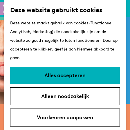
Culinair
K
Z
Deze website gebruikt cookies
Routes
a
o
M
G
Winkelen
Deze website maakt gebruik van cookies (Functioneel,
a
e
e
a
Analytisch, Marketing) die noodzakelijk zijn om de
r
k
n
n
Plan je bezoek
website zo goed mogelijk te laten functioneren. Door op
t
e
u
a
Tips
accepteren te klikken, geef je aan hiermee akkoord te
n
a
VVV's
gaan.
r
Overnachten
d
Arrangementen
Alles accepteren
e
Met de hond
h
Bereikbaarheid &
Alleen noodzakelijk
o
parkeren
m
woensdag 21 oktober
e
Voorkeuren aanpassen
Pippi en de Piraten (6+) – Theater
p
Terra | Kastanjerrr