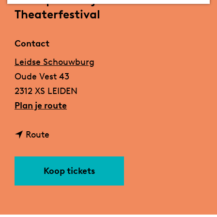
a
Theaterfestival
g
e
Contact
Leidse Schouwburg
Oude Vest 43
2312 XS LEIDEN
n
Plan je route
a
n
a
Route
a
r
a
P
Koop tickets
r
i
P
p
i
p