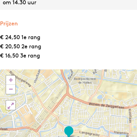
om 14.30 uur
a
K
|
a
K
s
Prijzen
a
t
€ 24,50 1e rang
s
a
€ 20,50 2e rang
t
n
€ 16,50 3e rang
a
j
n
e
j
r
+
e
r
−
r
r
r
T
r
h
T
e
P
h
a
i