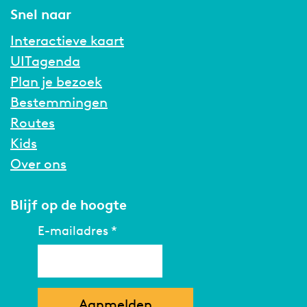
r
Snel naar
T
e
Interactieve kaart
r
r
UITagenda
a
Plan je bezoek
|
K
Bestemmingen
a
s
Routes
t
Kids
a
n
Over ons
j
e
r
Blijf op de hoogte
r
r
T
E-mailadres
*
h
e
a
t
e
r