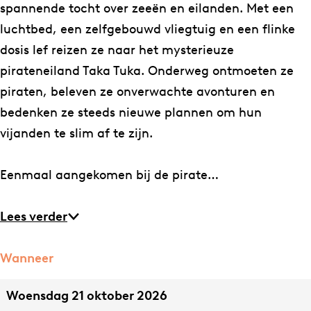
6
)
spannende tocht over zeeën en eilanden. Met een
+
–
luchtbed, een zelfgebouwd vliegtuig en een flinke
)
T
dosis lef reizen ze naar het mysterieuze
–
h
pirateneiland Taka Tuka. Onderweg ontmoeten ze
T
e
piraten, beleven ze onverwachte avonturen en
h
a
bedenken ze steeds nieuwe plannen om hun
e
t
vijanden te slim af te zijn.
a
e
t
r
Eenmaal aangekomen bij de pirate…
e
T
r
e
Lees verder
T
r
e
r
Wanneer
r
a
Woensdag 21 oktober 2026
r
|