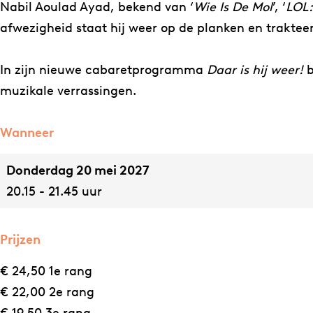
l
D
Nabil Aoulad Ayad, bekend van ‘
Wie Is De Mol
’, ‘
LOL:
–
a
afwezigheid staat hij weer op de planken en trakteert
D
a
a
r
In zijn nieuwe cabaretprogramma
Daar is hij weer!
b
a
i
muzikale verrassingen.
r
s
i
h
Wanneer
s
i
Donderdag 20 mei 2027
h
j
20.15 - 21.45 uur
i
w
j
e
w
e
Prijzen
e
r
€ 24,50 1e rang
e
!
€ 22,00 2e rang
r