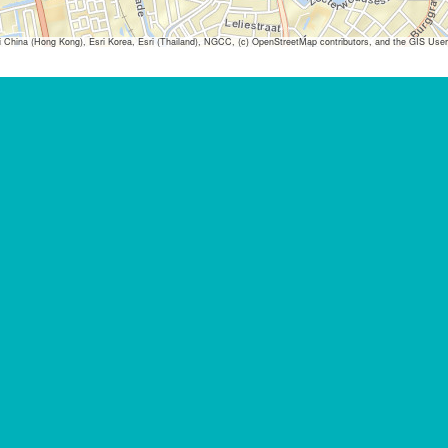
ina (Hong Kong), Esri Korea, Esri (Thailand), NGCC, (c) OpenStreetMap contributors, and the GIS Us