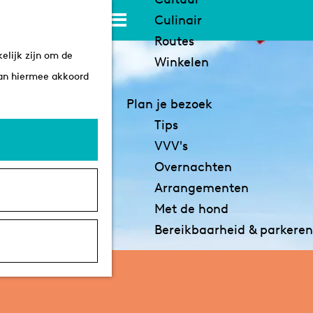
K
Z
Culinair
a
o
M
Routes
elijk zijn om de
a
e
e
Winkelen
aan hiermee akkoord
r
k
n
t
e
u
Plan je bezoek
n
Tips
VVV's
Overnachten
Arrangementen
Met de hond
Bereikbaarheid & parkeren