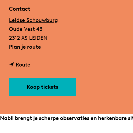
a
Contact
g
Leidse Schouwburg
e
Oude Vest 43
2312 XS LEIDEN
n
Plan je route
a
n
a
Route
a
r
a
N
Koop tickets
r
a
N
b
a
i
b
l
Nabil brengt je scherpe observaties en herkenbare si
i
–