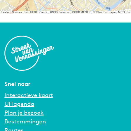
Leaflet
|
Sources: Esri, HERE, Garmin, USGS, Intermap, INCREMENT P, NRCan, Esri Japan, METI, Esri Ch
Snel naar
Interactieve kaart
UITagenda
Plan je bezoek
Bestemmingen
Routes