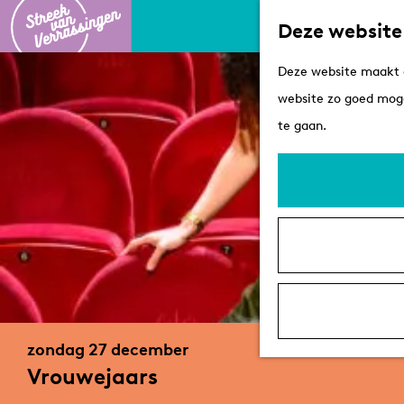
Deze website
G
Deze website maakt g
a
website zo goed moge
n
te gaan.
a
a
r
d
e
h
o
m
zondag 27 december
e
Vrouwejaars
p