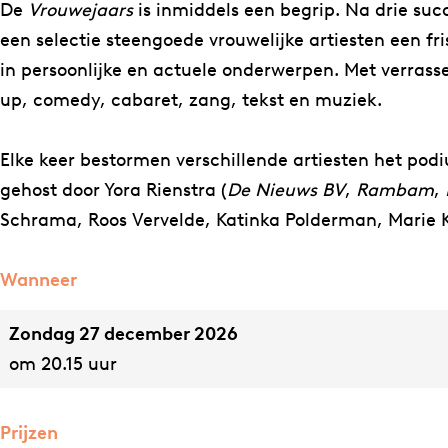
w
j
De
Vrouwejaars
is inmiddels een begrip. Na drie suc
e
a
een selectie steengoede vrouwelijke artiesten een fri
j
a
in persoonlijke en actuele onderwerpen. Met verrasse
a
r
up, comedy, cabaret, zang, tekst en muziek.
a
s
r
Elke keer bestormen verschillende artiesten het pod
s
gehost door Yora Rienstra (
De Nieuws BV
,
Rambam
,
Schrama, Roos Vervelde, Katinka Polderman, Marie K
Wanneer
Zondag 27 december 2026
om 20.15 uur
Prijzen