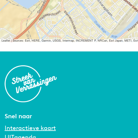
Leaflet
|
Sources: Esri, HERE, Garmin, USGS, Intermap, INCREMENT P, NRCan, Esri Japan, METI, Esri Ch
Snel naar
Interactieve kaart
UITagenda