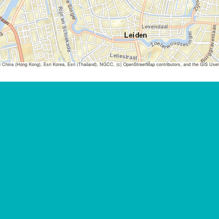
ina (Hong Kong), Esri Korea, Esri (Thailand), NGCC, (c) OpenStreetMap contributors, and the GIS Us