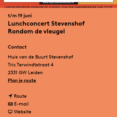
a
g
t/m 19 juni
e
Lunchconcert Stevenshof
Rondom de vleugel
Contact
Huis van de Buurt Stevenshof
Trix Terwindtstraat 4
2331 GW Leiden
n
Plan je route
a
n
a
Route
a
n
r
E-mail
a
a
v
L
Website