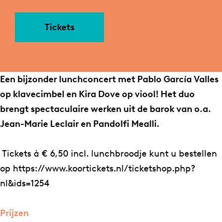
r
a
a
u
L
r
n
n
Tickets
u
L
L
c
n
u
u
h
c
n
n
c
h
c
c
o
Een bijzonder lunchconcert met Pablo García Valles
c
h
h
n
op klavecimbel en Kira Dove op viool! Het duo
o
c
c
c
brengt spectaculaire werken uit de barok van o.a.
n
o
o
e
Jean-Marie Leclair en Pandolfi Mealli.
c
n
n
r
e
c
c
t
Tickets à € 6,50 incl. lunchbroodje kunt u bestellen
r
e
e
S
op https://www.koortickets.nl/ticketshop.php?
t
r
r
t
nl&ids=1254
S
t
t
e
t
S
S
v
Prijzen