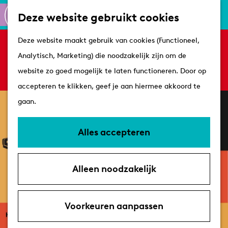
Culinair
K
Z
Deze website gebruikt cookies
Routes
a
o
M
G
Winkelen
Deze website maakt gebruik van cookies (Functioneel,
a
e
e
Sorry, deze activiteit is niet meer beschikbaar.
a
Analytisch, Marketing) die noodzakelijk zijn om de
r
k
n
Bekijk het
actuele aanbod
voor de beschikbare
n
Plan je bezoek
website zo goed mogelijk te laten functioneren. Door op
t
e
u
opties.
a
Tips
accepteren te klikken, geef je aan hiermee akkoord te
n
a
VVV's
gaan.
r
Overnachten
d
Arrangementen
Alles accepteren
e
Met de hond
h
Bereikbaarheid &
Alleen noodzakelijk
o
parkeren
m
e
Voorkeuren aanpassen
p