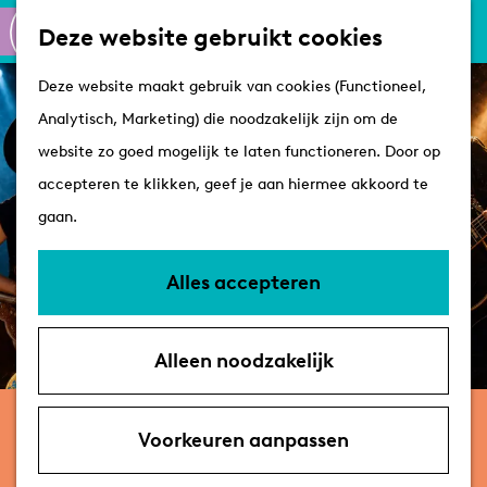
Culinair
K
Z
Deze website gebruikt cookies
Routes
a
o
M
G
Winkelen
Deze website maakt gebruik van cookies (Functioneel,
a
e
e
a
Analytisch, Marketing) die noodzakelijk zijn om de
r
k
n
n
Plan je bezoek
website zo goed mogelijk te laten functioneren. Door op
t
e
u
a
Tips
accepteren te klikken, geef je aan hiermee akkoord te
n
a
VVV's
gaan.
r
Overnachten
d
Arrangementen
Alles accepteren
e
Met de hond
h
Bereikbaarheid &
Alleen noodzakelijk
o
parkeren
m
donderdag 25 februari 2027
e
Voorkeuren aanpassen
Nashville's Country Café
p