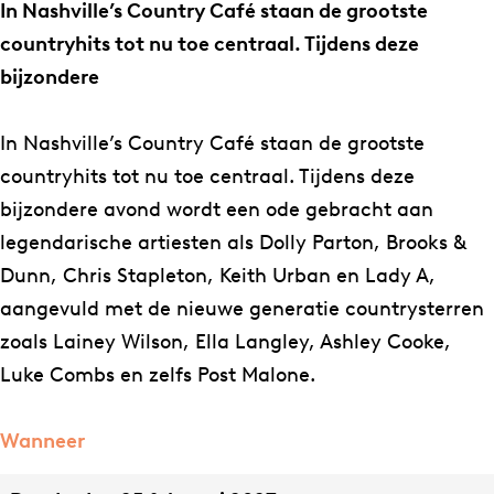
h
h
i
In Nashville’s Country Café staan de grootste
v
v
l
countryhits tot nu toe centraal. Tijdens deze
i
i
l
bijzondere
l
l
e
l
l
'
In Nashville’s Country Café staan de grootste
e
e
s
countryhits tot nu toe centraal. Tijdens deze
'
'
C
bijzondere avond wordt een ode gebracht aan
s
s
o
legendarische artiesten als Dolly Parton, Brooks &
C
C
u
Dunn, Chris Stapleton, Keith Urban en Lady A,
o
o
n
aangevuld met de nieuwe generatie countrysterren
u
u
t
zoals Lainey Wilson, Ella Langley, Ashley Cooke,
n
n
r
Luke Combs en zelfs Post Malone.
t
t
y
r
r
C
Wanneer
y
y
a