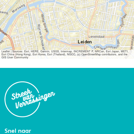
Leaflet
|
Sources: Esri, HERE, Garmin, USGS, Intermap, INCREMENT P, NRCan, Esri Japan, METI,
Esri China (Hong Kong), Esri Korea, Esri (Thailand), NGCC, (c) OpenStreetMap contributors, and the
GIS User Community
Snel naar