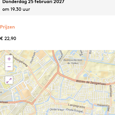
Donderdag 25 februari 2027
C
C
f
om 19.30 uur
a
a
é
f
f
é
é
Prijzen
€ 22,90
+
−