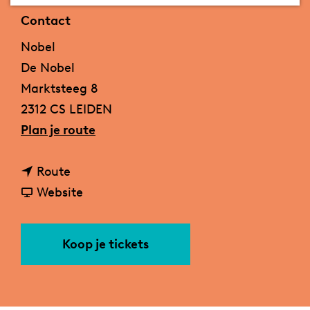
a
Contact
g
Nobel
e
De Nobel
Marktsteeg 8
2312 CS LEIDEN
n
Plan je route
a
n
a
Route
a
v
r
Website
a
a
N
r
n
a
Koop je tickets
N
N
s
a
a
h
s
s
v