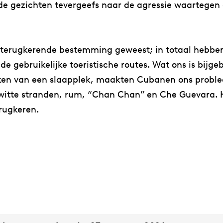
n de gezichten tevergeefs naar de agressie waarteg
een terugkerende bestemming geweest; in totaal hebb
n de gebruikelijke toeristische routes. Wat ons is bij
eken van een slaapplek, maakten Cubanen ons proble
witte stranden, rum, “Chan Chan” en Che Guevara. 
rugkeren.