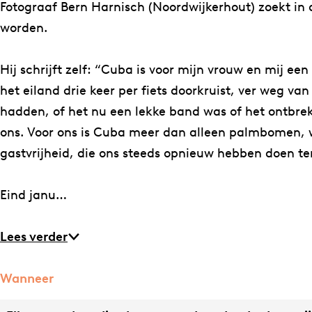
t
o
o
n
Fotograaf Bern Harnisch (Noordwijkerhout) zoekt i
e
t
t
t
worden.
n
e
e
o
t
n
n
o
Hij schrijft zelf: “Cuba is voor mijn vrouw en mij 
o
t
t
n
het eiland drie keer per fiets doorkruist, ver weg va
o
o
o
s
hadden, of het nu een lekke band was of het ontbr
n
o
o
t
ons. Voor ons is Cuba meer dan alleen palmbomen, 
s
n
n
e
gastvrijheid, die ons steeds opnieuw hebben doen te
t
s
s
l
e
t
t
l
Eind janu…
l
e
e
i
l
l
l
n
Lees verder
i
l
l
g
n
i
i
„
Wanneer
g
n
n
C