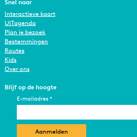
Snel naar
e
l
l
e
Interactieve kaart
v
e
e
n
UITagenda
e
v
v
“
Plan je bezoek
n
e
e
Bestemmingen
“
n
n
Routes
“
“
Kids
Over ons
Blijf op de hoogte
E-mailadres
*