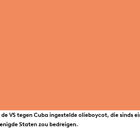
r de VS tegen Cuba ingestelde olieboycot, die sinds 
enigde Staten zou bedreigen.