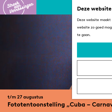
Deze website
G
Deze website maakt g
a
website zo goed moge
n
te gaan.
a
a
r
d
e
h
o
m
t/m 27 augustus
e
Fototentoonstelling „Cuba – Carnava
p