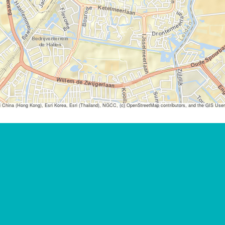
ina (Hong Kong), Esri Korea, Esri (Thailand), NGCC, (c) OpenStreetMap contributors, and the GIS Us