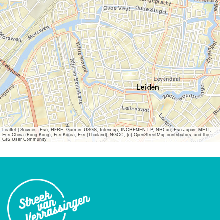
Leaflet
|
Sources: Esri, HERE, Garmin, USGS, Intermap, INCREMENT P, NRCan, Esri Japan, METI,
Esri China (Hong Kong), Esri Korea, Esri (Thailand), NGCC, (c) OpenStreetMap contributors, and the
GIS User Community