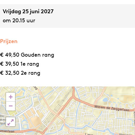
r
e
Vrijdag 25 juni 2027
e
d
om 20.15 uur
e
o
d
m
o
Prijzen
m
€ 49,50 Gouden rang
€ 39,50 1e rang
€ 32,50 2e rang
+
−