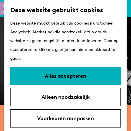
Culinair
K
Z
Deze website gebruikt cookies
Routes
a
o
M
G
Winkelen
Deze website maakt gebruik van cookies (Functioneel,
a
e
e
a
Analytisch, Marketing) die noodzakelijk zijn om de
r
k
n
n
Plan je bezoek
website zo goed mogelijk te laten functioneren. Door op
t
e
u
a
Tips
accepteren te klikken, geef je aan hiermee akkoord te
n
a
VVV's
gaan.
r
Overnachten
d
Arrangementen
Alles accepteren
e
Met de hond
h
Bereikbaarheid &
Alleen noodzakelijk
o
parkeren
m
vrijdag 25 juni 2027
e
Voorkeuren aanpassen
ZO! Gospel Choir – Songs of
p
Slavery and Freedom