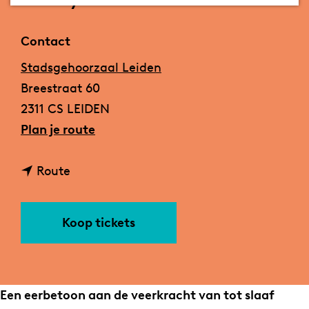
a
g
Contact
e
Stadsgehoorzaal Leiden
Breestraat 60
2311 CS LEIDEN
n
Plan je route
a
n
a
Route
a
r
a
Z
Koop tickets
r
O
Z
!
O
G
!
o
Een eerbetoon aan de veerkracht van tot slaaf