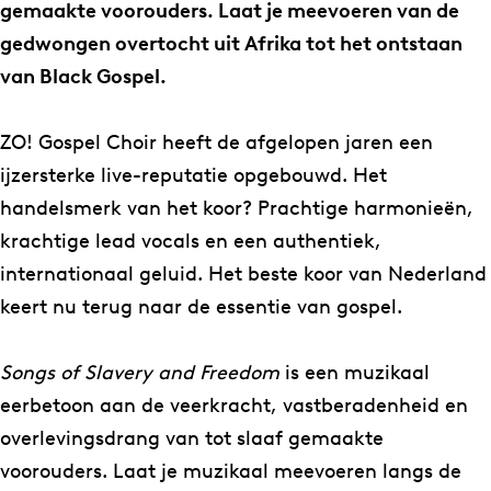
G
s
gemaakte voorouders. Laat je meevoeren van de
o
p
gedwongen overtocht uit Afrika tot het ontstaan
s
e
van Black Gospel.
p
l
e
C
ZO! Gospel Choir heeft de afgelopen jaren een
l
h
ijzersterke live-reputatie opgebouwd. Het
C
o
handelsmerk van het koor? Prachtige harmonieën,
h
i
krachtige lead vocals en een authentiek,
o
r
internationaal geluid. Het beste koor van Nederland
i
–
keert nu terug naar de essentie van gospel.
r
S
–
o
Songs of Slavery and Freedom
is een muzikaal
S
n
eerbetoon aan de veerkracht, vastberadenheid en
o
g
overlevingsdrang van tot slaaf gemaakte
n
s
voorouders. Laat je muzikaal meevoeren langs de