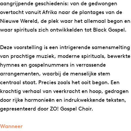
g
o
aangrijpende geschiedenis: van de gedwongen
s
f
overtocht vanuit Afrika naar de plantages van de
o
S
Nieuwe Wereld, de plek waar het allemaal begon en
f
l
waar spirituals zich ontwikkelden tot Black Gospel.
S
a
l
v
Deze voorstelling is een intrigerende samensmelting
a
e
van prachtige muziek, moderne spirituals, bewerkte
v
r
hymnes en gospelnummers in verrassende
e
y
arrangementen, waarbij de menselijke stem
r
a
centraal staat. Precies zoals het ooit begon. Een
y
n
krachtig verhaal van veerkracht en hoop, gedragen
a
d
door rijke harmonieën en indrukwekkende teksten,
n
F
gepresenteerd door ZO! Gospel Choir.
d
r
F
e
Wanneer