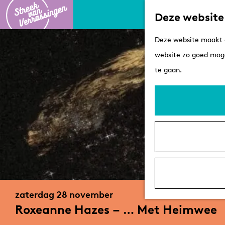
Deze website
G
Deze website maakt g
a
website zo goed moge
n
te gaan.
a
a
r
d
e
h
o
m
zaterdag 28 november
e
Roxeanne Hazes – … Met Heimwee
p