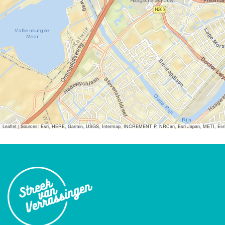
Leaflet
|
Sources: Esri, HERE, Garmin, USGS, Intermap, INCREMENT P, NRCan, Esri Japan, METI, Esri Ch