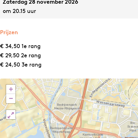
Zaterdag 28 november 2026
e
m
om 20.15 uur
i
w
m
e
w
e
Prijzen
e
€ 34,50 1e rang
e
€ 29,50 2e rang
€ 24,50 3e rang
+
−