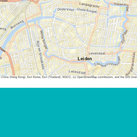
ina (Hong Kong), Esri Korea, Esri (Thailand), NGCC, (c) OpenStreetMap contributors, and the GIS Us