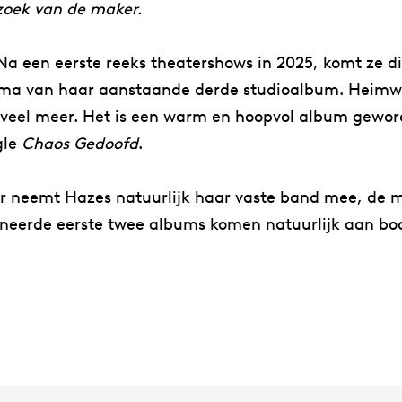
rzoek van de maker.
a een eerste reeks theatershows in 2025, komt ze d
hema van haar aanstaande derde studioalbum. Heimwee
veel meer. Het is een warm en hoopvol album gewo
gle
Chaos Gedoofd
.
ur neemt Hazes natuurlijk haar vaste band mee, de 
neerde eerste twee albums komen natuurlijk aan bod