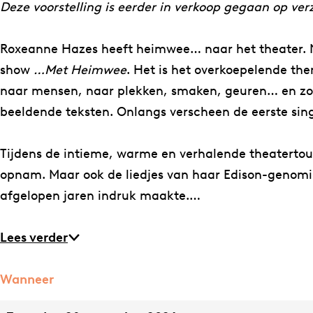
a
n
Deze voorstelling is eerder in verkoop gegaan op ve
n
e
n
H
Roxeanne Hazes heeft heimwee… naar het theater. N
e
a
show
…Met Heimwee
. Het is het overkoepelende t
H
z
naar mensen, naar plekken, smaken, geuren… en zo
a
e
beeldende teksten. Onlangs verscheen de eerste sin
z
s
e
–
Tijdens de intieme, warme en verhalende theaterto
s
…
opnam. Maar ook de liedjes van haar Edison-genomi
–
M
afgelopen jaren indruk maakte.…
…
e
M
t
Lees verder
e
H
t
e
Wanneer
H
i