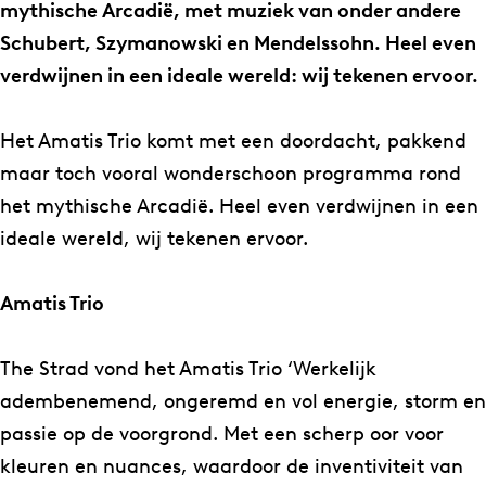
i
T
mythische Arcadië, met muziek van onder andere
s
r
Schubert, Szymanowski en Mendelssohn. Heel even
T
i
verdwijnen in een ideale wereld: wij tekenen ervoor.
r
o
i
–
Het Amatis Trio komt met een doordacht, pakkend
o
A
maar toch vooral wonderschoon programma rond
–
r
het mythische Arcadië. Heel even verdwijnen in een
A
c
ideale wereld, wij tekenen ervoor.
r
a
c
d
Amatis Trio
a
i
d
a
The Strad vond het Amatis Trio ‘Werkelijk
i
adembenemend, ongeremd en vol energie, storm en
a
passie op de voorgrond. Met een scherp oor voor
kleuren en nuances, waardoor de inventiviteit van