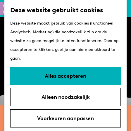
Culinair
K
Z
Deze website gebruikt cookies
Routes
a
o
M
G
Winkelen
Deze website maakt gebruik van cookies (Functioneel,
a
e
e
a
Analytisch, Marketing) die noodzakelijk zijn om de
r
k
n
n
Plan je bezoek
website zo goed mogelijk te laten functioneren. Door op
t
e
u
a
Tips
accepteren te klikken, geef je aan hiermee akkoord te
n
a
VVV's
gaan.
r
Overnachten
d
Arrangementen
Alles accepteren
e
Met de hond
h
Bereikbaarheid &
Alleen noodzakelijk
o
parkeren
m
donderdag 10 december
e
Voorkeuren aanpassen
Amatis Trio – Arcadia
p