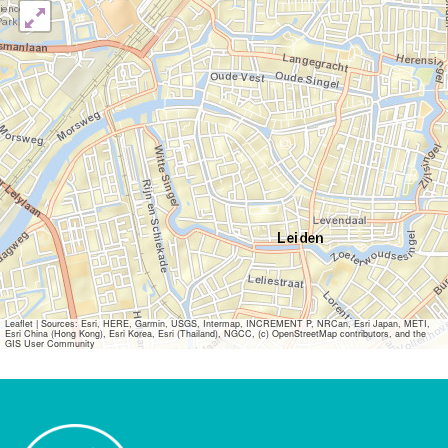
Leaflet
|
Sources: Esri, HERE, Garmin, USGS, Intermap, INCREMENT P, NRCan, Esri Japan, METI,
Esri China (Hong Kong), Esri Korea, Esri (Thailand), NGCC, (c) OpenStreetMap contributors, and the
GIS User Community