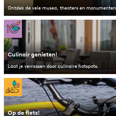
u
Ontdek de vele musea, theaters en monumenten
r
C
u
l
i
Culinair genieten!
n
a
Laat je verrassen door culinaire hotspots.
i
r
O
g
p
e
d
n
e
i
Op de fiets!
f