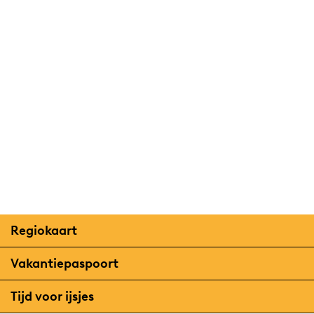
a
g
e
Regiokaart
R
Vakantiepaspoort
e
V
Tijd voor ijsjes
g
a