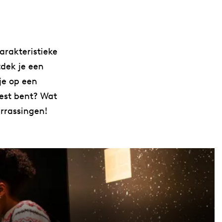
arakteristieke
tdek je een
je op een
eest bent? Wat
errassingen!