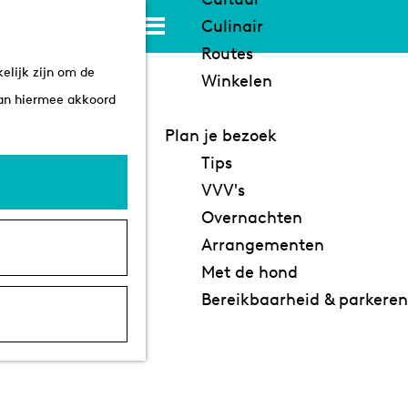
K
Z
Culinair
a
o
M
Routes
elijk zijn om de
a
e
e
Winkelen
aan hiermee akkoord
r
k
n
t
e
u
Plan je bezoek
n
Tips
VVV's
Overnachten
Arrangementen
Met de hond
Bereikbaarheid & parkeren