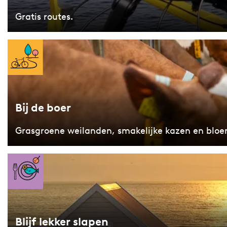
e
i
t
Gratis routes.
e
e
t
n
B
s
!
i
!
j
d
Bij de boer
e
b
Grasgroene weilanden, smakelijke kazen en bloe
o
e
B
r
l
i
j
Blijf lekker slapen
f