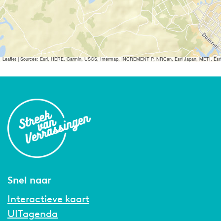
Leaflet
|
Sources: Esri, HERE, Garmin, USGS, Intermap, INCREMENT P, NRCan, Esri Japan, METI, Esri Ch
Snel naar
Interactieve kaart
UITagenda