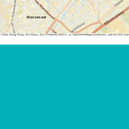
ina (Hong Kong), Esri Korea, Esri (Thailand), NGCC, (c) OpenStreetMap contributors, and the GIS Us