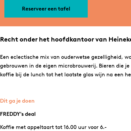
a
Reserveer een tafel
g
e
Recht onder het hoofdkantoor van Heineke
Een eclectische mix van ouderwetse gezelligheid, waar
gebrouwen in de eigen microbrouwerij. Bieren die je 
koffie bij de lunch tot het laatste glas wijn na een hee
Dit ga je doen
FREDDY's deal
Koffie met appeltaart tot 16.00 uur voor 6.-