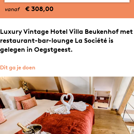
a
€ 308,00
vanaf
g
e
Luxury Vintage Hotel Villa Beukenhof met
restaurant-bar-lounge La Société is
gelegen in Oegstgeest.
Dit ga je doen