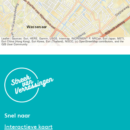
Leaflet
|
Sources: Esri, HERE, Garmin, USGS, Intermap, INCREMENT P, NRCan, Esri Japan, METI,
Esri China (Hong Kong), Esri Korea, Esri (Thailand), NGCC, (c) OpenStreetMap contributors, and the
GIS User Community
Snel naar
Interactieve kaart