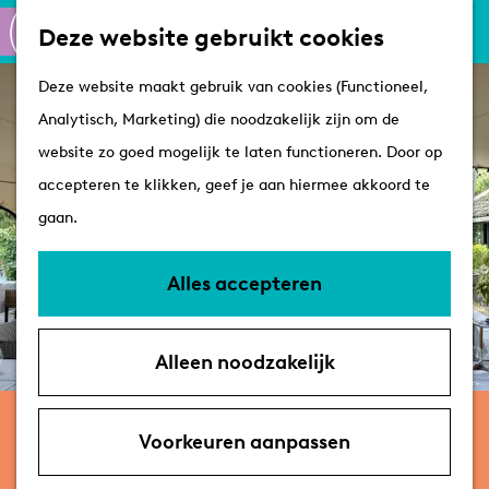
Culinair
K
Z
Deze website gebruikt cookies
Routes
a
o
M
G
Winkelen
Deze website maakt gebruik van cookies (Functioneel,
a
e
e
a
Analytisch, Marketing) die noodzakelijk zijn om de
r
k
n
n
Plan je bezoek
website zo goed mogelijk te laten functioneren. Door op
t
e
u
a
Tips
accepteren te klikken, geef je aan hiermee akkoord te
n
a
VVV's
gaan.
r
Overnachten
d
Arrangementen
Alles accepteren
e
Met de hond
h
Bereikbaarheid &
Alleen noodzakelijk
o
parkeren
m
Arrangementen Hotel Villa
e
Voorkeuren aanpassen
Beukenhof
p